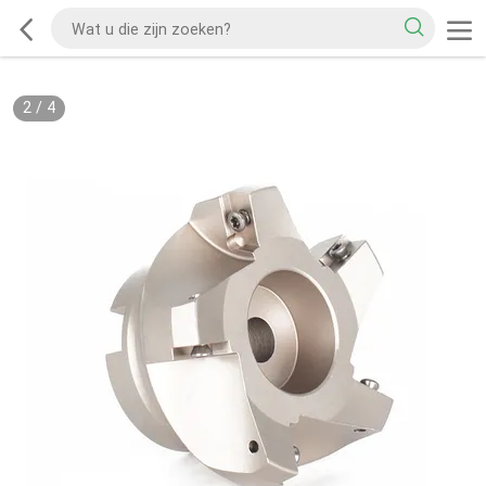
2
/
4