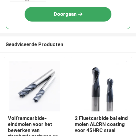
Doorgaan
Geadviseerde Producten
Thuis
Producten
Volframcarbide-
2 Fluetcarbide bal eind
eindmolen voor het
molen ALCRN coating
bewerken van
voor 45HRC staal
VR-show