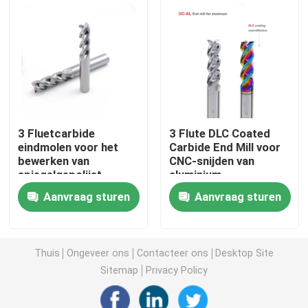
Carbide die Tussenvoegsel groeven
De Componenten van de stempelvorm
Carbide Boorgereedschap
3 Fluetcarbide
3 Flute DLC Coated
eindmolen voor het
Carbide End Mill voor
bewerken van
CNC-snijden van
Het Materiaal van het wolframcarbide
spiegelgepolijst
aluminium
aluminium
Aanvraag sturen
Aanvraag sturen
de tussenvoegsels van het carbidemalen
Carbide die Tussenvoegsels inpassen
Thuis
Ongeveer ons
Contacteer ons
Desktop Site
Sitemap
Privacy Policy
Snijd Tussenvoegsels af