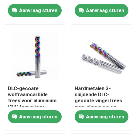
titaniumlegeringen en
superlegeringen
Aanvraag sturen
Aanvraag sturen
Over ons
Fabrieksreis
Kwaliteitscontrole
Contacteer ons
DLC-gecoate
Hardmetalen 3-
Vraag een offerte aan
wolfraamcarbide
snijdende DLC-
frees voor aluminium
gecoate vingerfrees
CNC-bewerking
voor aluminium en
koper
De Tussenvoegsels van het carbideknipsel
Aanvraag sturen
Aanvraag sturen
carbide het draaien tussenvoegsels