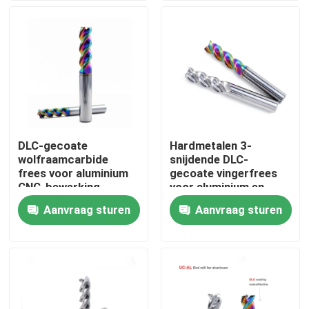
Over ons
Fabrieksreis
Kwaliteitscontrole
DLC-gecoate
Hardmetalen 3-
wolfraamcarbide
snijdende DLC-
Contacteer ons
frees voor aluminium
gecoate vingerfrees
CNC-bewerking
voor aluminium en
koper
Aanvraag sturen
Aanvraag sturen
Vraag een offerte aan
De Tussenvoegsels van het carbideknipsel
carbide het draaien tussenvoegsels