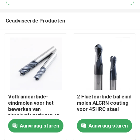
Geadviseerde Producten
Volframcarbide-
2 Fluetcarbide bal eind
Thuis
eindmolen voor het
molen ALCRN coating
bewerken van
voor 45HRC staal
titaniumlegeringen en
Producten
superlegeringen
Aanvraag sturen
Aanvraag sturen
VR-show