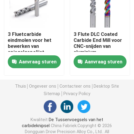
Carbide die Tussenvoegsel groeven
3 Fluetcarbide
3 Flute DLC Coated
De Componenten van de stempelvorm
eindmolen voor het
Carbide End Mill voor
bewerken van
CNC-snijden van
spiegelgepolijst
aluminium
Carbide Boorgereedschap
aluminium
Aanvraag sturen
Aanvraag sturen
Het Materiaal van het wolframcarbide
Thuis
Ongeveer ons
Contacteer ons
Desktop Site
de tussenvoegsels van het carbidemalen
Sitemap
Privacy Policy
Carbide die Tussenvoegsels inpassen
Kwaliteit
De Tussenvoegsels van het
carbideknipsel
China Fabriek.Copyright © 2026
Snijd Tussenvoegsels af
Dongguan Drow Precision Alloy Co., Ltd.. All