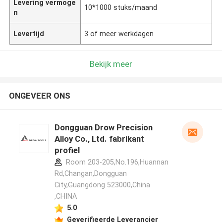
Levering vermoge
10*1000 stuks/maand
n
Levertijd
3 of meer werkdagen
Bekijk meer
ONGEVEER ONS
Dongguan Drow Precision
Alloy Co., Ltd. fabrikant
profiel
Room 203-205,No.196,Huannan
Rd,Changan,Dongguan
City,Guangdong 523000,China
,CHINA
5.0
Geverifieerde Leverancier