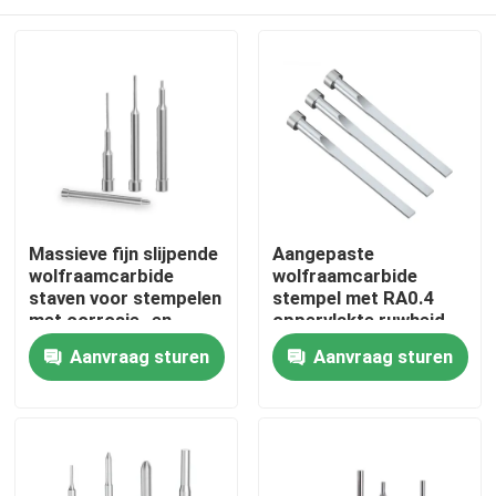
Massieve fijn slijpende
Aangepaste
wolfraamcarbide
wolfraamcarbide
staven voor stempelen
stempel met RA0.4
met corrosie- en
oppervlakte ruwheid
slijtvastheid
en TiN
Thuis
Aanvraag sturen
Aanvraag sturen
oppervlaktebehandeling
voor hoge
dwarsbreuksterkte
Producten
VR-show