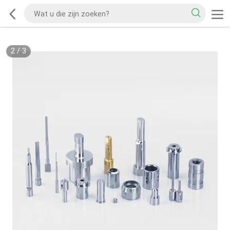
2
/
3