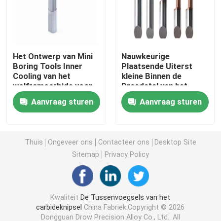
Carbide die Tussenvoegsel groeven
Het Ontwerp van Mini
Nauwkeurige
De Componenten van de stempelvorm
Boring Tools Inner
Plaatsende Uiterst
Cooling van het
kleine Binnen de
wolframcarbide voor
Draadstal van het
Carbide Boorgereedschap
CNC Draaiende
Carbide
Aanvraag sturen
Aanvraag sturen
Draaibank
Boorgereedschap
MTHR A60
Het Materiaal van het wolframcarbide
Thuis
Ongeveer ons
Contacteer ons
Desktop Site
de tussenvoegsels van het carbidemalen
Sitemap
Privacy Policy
Carbide die Tussenvoegsels inpassen
Kwaliteit
De Tussenvoegsels van het
carbideknipsel
China Fabriek.Copyright © 2026
Snijd Tussenvoegsels af
Dongguan Drow Precision Alloy Co., Ltd.. All