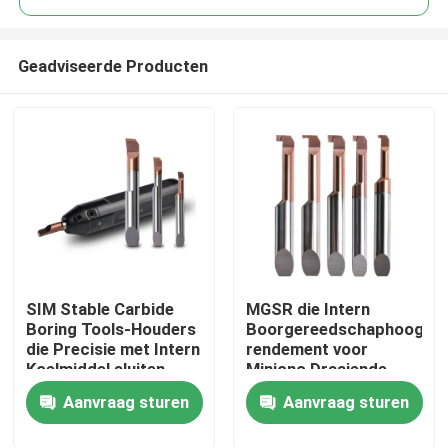
Geadviseerde Producten
SIM Stable Carbide
MGSR die Intern
Thuis
Boring Tools-Houders
Boorgereedschaphoog
die Precisie met Intern
rendement voor
Koelmiddel sluiten
Minicnc Draaiende
Producten
Draaibank groeven
Aanvraag sturen
Aanvraag sturen
VR-show