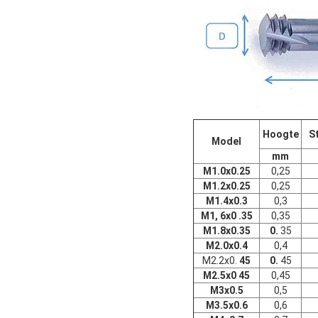
Hoogte
S
Model
mm
M1.0x0.25
0,25
M1.2x0.25
0,25
M1.4x0.3
0,3
M1, 6x0 .35
0,35
M1.8x0.35
0.
35
M2.0x0.4
0,4
M2.2x0.
45
0.
45
M2.5x0 45
0,45
M3x0.5
0,5
M3.5x0.6
0,6