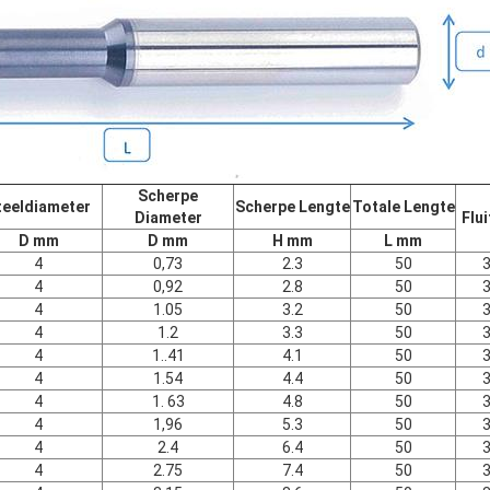
Scherpe
teeldiameter
Scherpe Lengte
Totale Lengte
Diameter
Flu
D mm
D mm
H mm
L mm
4
0,73
2.3
50
4
0,92
2.8
50
4
1.05
3.2
50
4
1.2
3.3
50
4
1..41
4.1
50
4
1.54
4.4
50
4
1. 63
4.8
50
4
1,96
5.3
50
4
2.4
6.4
50
4
2.75
7.4
50