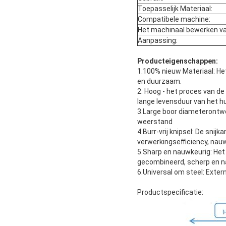
Toepasselijk Materiaal:
Compatibele machine:
Het machinaal bewerken va
Aanpassing:
Producteigenschappen:
1.100% nieuw Materiaal: Het
en duurzaam.
2. Hoog - het proces van de
lange levensduur van het h
3.Large boor diameterontwer
weerstand
4.Burr-vrij knipsel: De sni
verwerkingsefficiency, na
5.Sharp en nauwkeurig: Het
gecombineerd, scherp en 
6.Universal om steel: Exter
Productspecificatie: