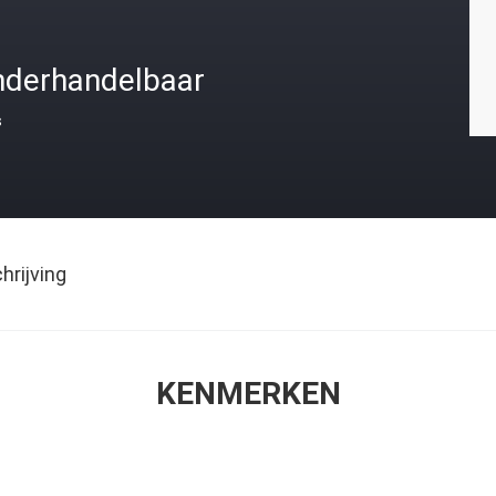
nderhandelbaar
s
rijving
KENMERKEN