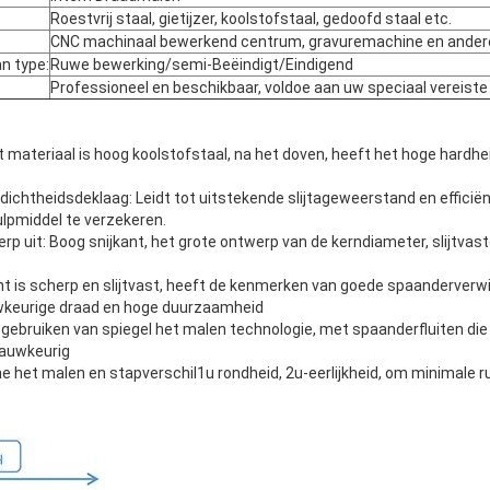
Roestvrij staal, gietijzer, koolstofstaal, gedoofd staal etc.
CNC machinaal bewerkend centrum, gravuremachine en ander
n type:
Ruwe bewerking/semi-Beëindigt/Eindigend
Professioneel en beschikbaar, voldoe aan uw speciaal vereiste
 materiaal is hoog koolstofstaal, na het doven, heeft het hoge hardh
 dichtheidsdeklaag: Leidt tot uitstekende slijtageweerstand en efficië
ulpmiddel te verzekeren.
p uit: Boog snijkant, het grote ontwerp van de kerndiameter, slijtvas
jkant is scherp en slijtvast, heeft de kenmerken van goede spaanderverw
uwkeurige draad en hoge duurzaamheid
 gebruiken van spiegel het malen technologie, met spaanderfluiten di
nauwkeurig
ne het malen en stapverschil1u rondheid, 2u-eerlijkheid, om minimale r