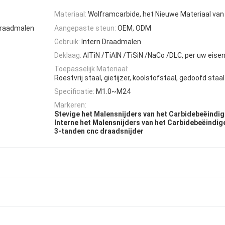
Materiaal:
Wolframcarbide, het Nieuwe Materiaal va
 Draadmalen
Aangepaste steun:
OEM, ODM
Gebruik:
Intern Draadmalen
Deklaag:
AlTiN /TiAlN /TiSiN /NaCo /DLC, per uw eise
Toepasselijk Materiaal:
Roestvrij staal, gietijzer, koolstofstaal, gedoofd staal
Specificatie:
M1.0~M24
Markeren:
Stevige het Malensnijders van het Carbidebeëindi
Interne het Malensnijders van het Carbidebeëindig
3-tanden cnc draadsnijder