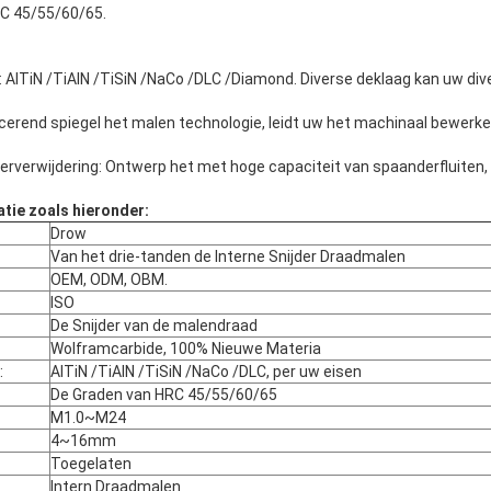
RC 45/55/60/65.
 AlTiN /TiAlN /TiSiN /NaCo /DLC /Diamond. Diverse deklaag kan uw di
cerend spiegel het malen technologie, leidt uw het machinaal bewerk
rverwijdering: Ontwerp het met hoge capaciteit van spaanderfluiten,
tie zoals hieronder:
Drow
Van het drie-tanden de Interne Snijder Draadmalen
OEM, ODM, OBM.
ISO
De Snijder van de malendraad
Wolframcarbide, 100% Nieuwe Materia
:
AlTiN /TiAlN /TiSiN /NaCo /DLC, per uw eisen
De Graden van HRC 45/55/60/65
M1.0~M24
4~16mm
Toegelaten
Intern Draadmalen