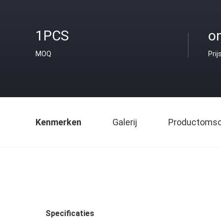
1PCS
o
MOQ
Prij
Kenmerken
Galerij
Productomsch
Specificaties