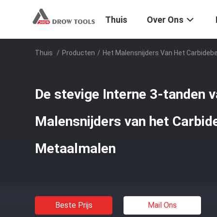
Thuis
Over Ons
Thuis
/
Producten
/
Het Malensnijders Van Het Carbideb
De stevige Interne 3-tanden v
Malensnijders van het Carbid
Metaalmalen
Beste Prijs
Mail Ons