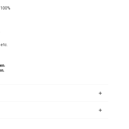
n 100%
n
 etc.
,
gen
,
en