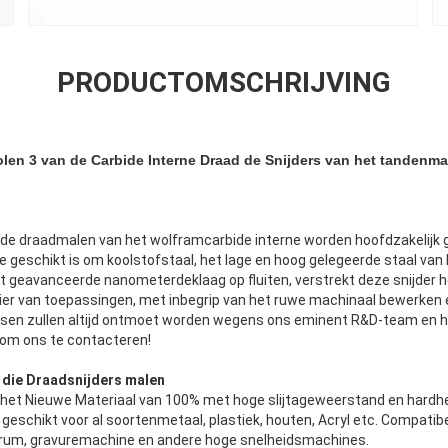
PRODUCTOMSCHRIJVING
len 3 van de Carbide Interne Draad de Snijders van het tandenm
t de draadmalen van het wolframcarbide interne worden hoofdzakelijk 
e geschikt is om koolstofstaal, het lage en hoog gelegeerde staal van h
 geavanceerde nanometerdeklaag op fluiten, verstrekt deze snijder h
ier van toepassingen, met inbegrip van het ruwe machinaal bewerken e
eisen zullen altijd ontmoet worden wegens ons eminent R&D-team en 
 om ons te contacteren!
 die Draadsnijders malen
 het Nieuwe Materiaal van 100% met hoge slijtageweerstand en hardhe
 geschikt voor al soortenmetaal, plastiek, houten, Acryl etc. Compati
rum, gravuremachine en andere hoge snelheidsmachines.