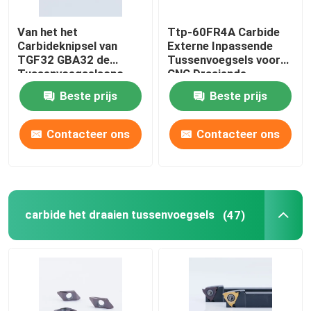
Van het het
Ttp-60FR4A Carbide
PCD-het Draaien Tussenvoegsels
Carbideknipsel van
Externe Inpassende
TGF32 GBA32 de
Tussenvoegsels voor
Tussenvoegselscnc
CNC Draaiende
De Hulpmiddelen van de carbideboring
Draaibank verticaal-
Draaibankmetaalbewerkin
Beste prijs
Beste prijs
Geïnstalleerde Precisie
Het Malensnijders van het carbidebeëindigen
Contacteer ons
Contacteer ons
De stevige Bladen van de Carbidezaag
CNC Hulpmiddelhouder
carbide het draaien tussenvoegsels
(47)