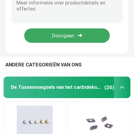
Van het het Wolframstaal van HRA 91~93.5 Met een laag bedekte van de het Carbideboring de Hulpmiddelencnc Carbide5xd Draai
Stevige de Boringshulpmiddelen van het Wolframcarbide met Intern Koelmiddelengat
Carbide die Tussenvoegsel groeven
Diamond Coating Carbide Flat End-Malensnijder voor Grafietverwerking
Diamond Coating Carbide Ball End-Malensnijder voor Grafietverwerking
De Componenten van de stempelvorm
Van het het Carbidebeëindigen van de balneus het Malensnijders Diamond Coating For Graphite Processing
Carbide Boorgereedschap
ANDERE CATEGORIEËN VAN ONS
Het Materiaal van het wolframcarbide
De Tussenvoegsels van het carbideknipsel
(20)
de tussenvoegsels van het carbidemalen
Carbide die Tussenvoegsels inpassen
Snijd Tussenvoegsels af