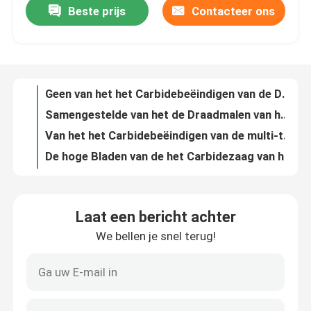
Beste prijs
Contacteer ons
Geen van het het Carbidebeëindigen van de Deklaagdraad het Malensnijders kiezen Tand voor Aluminium, Koper Enz. uit
Samengestelde van het de Draadmalen van het Deklaagcarbide de Snijders Veelvoudige Tanden voor Hard Materiaal
Over ons
Van het het Carbidebeëindigen van de multi-tandendraad het Malensnijders Geen Deklaag voor Laag Hardheidsmateriaal
De hoge Bladen van de het Carbidezaag van het Hardheidswolfram Stevige voor het Groeven en scheiding-weg
Fabrieksreis
Hoog van de het Carbidezaag van de Slijtageweerstand Stevig de Bladencarbide om Zaagbladen
Niet Standaard de Cirkelzaagbladen van het Wolfram Stevige Carbide voor het Groeven van het Machinaal bewerken
Kwaliteitscontrole
Aangepaste de Cirkelzaagbladen van het Wolfram Stevige Carbide voor scheiding-van het Machinaal bewerken
Diverse van het de Draadcarbide van Soortentanden Snijders van het het Beëindigenmalen met Samengestelde Deklaag
Contacteer ons
Van het de Draadknipsel van het tandencarbide van de het Beëindigenmolen de Soortenoem Diverse snijder van de wolframdraad
Binnen Koelmini boring tools-OEM ODM voor CNC Draaiende Draaibank
Laat een bericht achter
Vraag een offerte aan
Het rollen van de Windende Naald van het Wolframcarbide voor de Windende Machine van de Lithiumbatterij
We bellen je snel terug!
Van het het Beëindigencarbide van de vliegtuigsteel Micro- van de Boringshulpmiddelen Boorgereedschap
De Tussenvoegsels van het carbideknipsel
Van het Micro- van de uiteindeschuine stand kaliberbepaling-Vrij het Carbidebeetje Boorgereedschapwolfram
De aangepaste Ruimer van het de Ruimerspit van het Wolframcarbide Spitse voor Metaal droeg machinaal bewerkend
carbide het draaien tussenvoegsels
De Beetjes van de de Draaiboor van het wolframcarbide 3XD Vlot met Steel het Afkanten