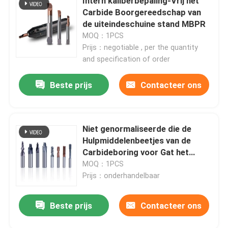
Intern kaliberbepaling-Vrij het
Carbide Boorgereedschap van
de uiteindeschuine stand MBPR
MOQ：1PCS
Prijs：negotiable , per the quantity
and specification of order
Beste prijs
Contacteer ons
Niet genormaliseerde die de
Hulpmiddelenbeetjes van de
Carbideboring voor Gat het
Machinaal bewerken worden
MOQ：1PCS
aangepast
Prijs：onderhandelbaar
Beste prijs
Contacteer ons