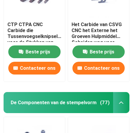
CTP CTPA CNC
Het Carbide van CSVG
Carbide die
CNC het Externe het
Tussenvoegselknipsel
Groeven Hulpmiddel
voor de Stukken van
Scheiden weg voor
het Verwerkingsstaal
Staalstukken
Beste prijs
Beste prijs
groeven
Contacteer ons
Contacteer ons
De Componenten van de stempelvorm
(77)