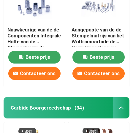
Nauwkeurige van de de
Aangepaste van de de
Componenten Integrale
Stempelmatrijs van het
Holte van de
Wolframcarbide de
Stempelvorm de
Vorm Hoge Precisie
Vormenmatrijs voor
Beste prijs
Beste prijs
het Stempelen
Contacteer ons
Contacteer ons
Carbide Boorgereedschap
(34)