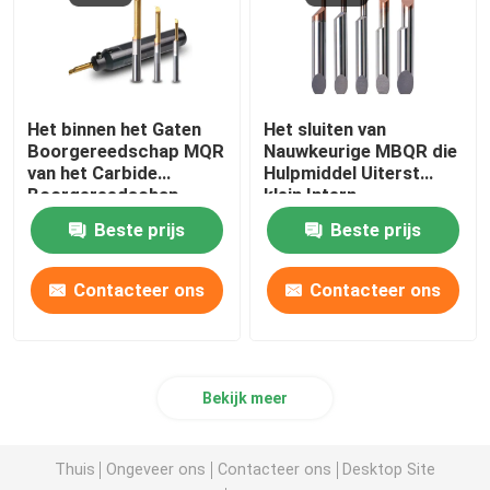
Het binnen het Gaten
Het sluiten van
Boorgereedschap MQR
Nauwkeurige MBQR die
van het Carbide
Hulpmiddel Uiterst
Boorgereedschap
klein Intern
Uiterst kleine
Boorgereedschap voor
Beste prijs
Beste prijs
Profileren
Gat het Eindigen
profileren
Contacteer ons
Contacteer ons
Bekijk meer
Thuis
Ongeveer ons
Contacteer ons
Desktop Site