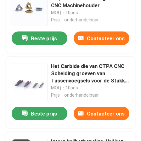
CNC Machinehouder
MOQ：10pcs
Prijs：onderhandelbaar
Beste prijs
Contacteer ons
Het Carbide die van CTPA CNC
Scheiding groeven van
Tussenvoegsels voor de Stukken
van het Verwerkingsstaal
MOQ：10pcs
Prijs：onderhandelbaar
Beste prijs
Contacteer ons