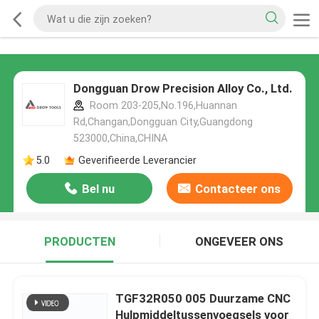
Dongguan Drow Precision Alloy Co., Ltd.
Room 203-205,No.196,Huannan
Rd,Changan,Dongguan City,Guangdong
523000,China,CHINA
5.0
Geverifieerde Leverancier
Bel nu
Contacteer ons
PRODUCTEN
ONGEVEER ONS
TGF32R050 005 Duurzame CNC
Hulpmiddeltussenvoegsels voor