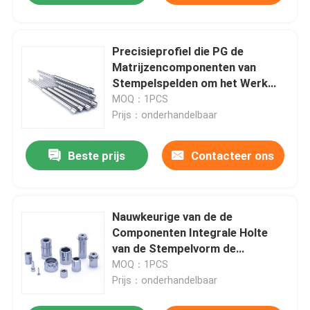
Precisieprofiel die PG de
Matrijzencomponenten van
Stempelspelden om het Werk
malen Te stempelen
MOQ：1PCS
Prijs：onderhandelbaar
Beste prijs
Contacteer ons
Nauwkeurige van de de
Thuis
Componenten Integrale Holte
van de Stempelvorm de
Producten
Vormenmatrijs voor het
MOQ：1PCS
Stempelen
Prijs：onderhandelbaar
VR-show