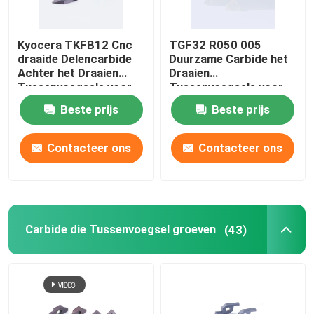
Kyocera TKFB12 Cnc
TGF32 R050 005
draaide Delencarbide
Duurzame Carbide het
Achter het Draaien
Draaien
Tussenvoegsels voor
Tussenvoegsels voor
Draaibankmetaalbewerking
CNC Draaibank die het
Beste prijs
Beste prijs
Machinaal bewerken
groeven
Contacteer ons
Contacteer ons
Carbide die Tussenvoegsel groeven
(43)